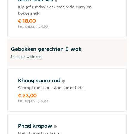
Kip (of rundsvlees) met rode curry en
kokosmelk.
€ 18,00
incl. deposit (€ 0,00)
Gebakken gerechten & wok
Inclusief witte rijst.
Khung saam rod
Scampi met saus van tamarinde.
€ 23,00
incl. deposit (€ 0,00)
Phad krapow
Met Thaise basilicum.