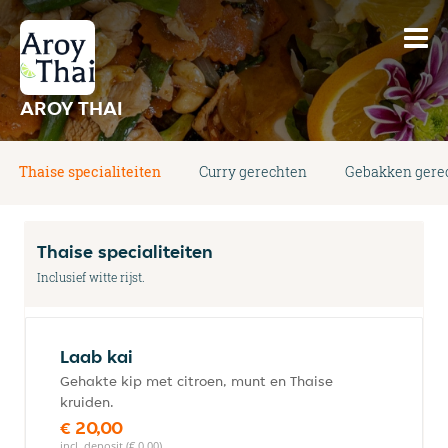
AROY THAI
Thaise specialiteiten
Curry gerechten
Gebakken gere
Thaise specialiteiten
Inclusief witte rijst.
Laab kai
Gehakte kip met citroen, munt en Thaise
kruiden.
€ 20,00
incl. deposit (€ 0,00)