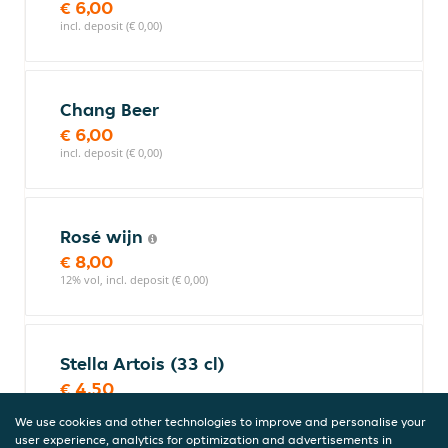
€ 6,00
incl. deposit (€ 0,00)
Chang Beer
€ 6,00
incl. deposit (€ 0,00)
Rosé wijn
€ 8,00
12% vol, incl. deposit (€ 0,00)
Stella Artois (33 cl)
€ 4,50
incl. deposit (€ 0,00)
We use cookies and other technologies to improve and personalise your
user experience, analytics for optimization and advertisements in